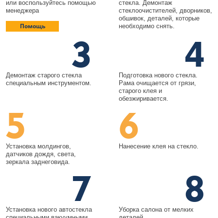
или воспользуйтесь помощью
стекла. Демонтаж
менеджера
стеклоочистителей, дворников,
обшивок, деталей, которые
Помощь
необходимо снять.
3
4
Демонтаж старого стекла
Подготовка нового стекла.
специальным инструментом.
Рама очищается от грязи,
старого клея и
обезжиривается.
5
6
Установка молдингов,
Нанесение клея на стекло.
датчиков дождя, света,
зеркала заднеговида.
7
8
Установка нового автостекла
Уборка салона от мелких
специальными вакуумными
деталей.