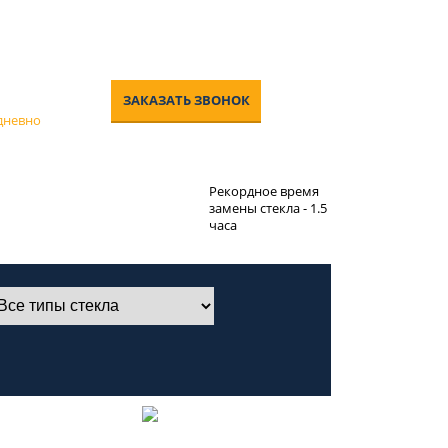
0-00
ЗАКАЗАТЬ ЗВОНОК
едневно
изненную
Рекордное время
на вклейку
замены стекла - 1.5
часа