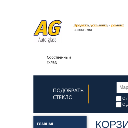
Продажа
установка
ремонт
,
и
автостекол
Доставка
Собственный
по всей
склад
России
ПОДОБРАТЬ
СТЕКЛО
С 
С 
КОРЗ
ГЛАВНАЯ