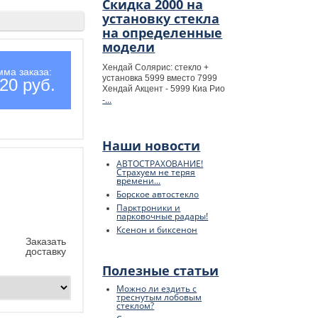
Скидка 2000 на
установку стекла
на определенные
модели
Хендай Солярис: стекло +
мма заказа:
установка 5999 вместо 7999
20 руб.
Хендай Акцент - 5999 Киа Рио
-...
Наши новости
АВТОСТРАХОВАНИЕ!
Страхуем не теряя
времени...
Борское автостекло
Парктроники и
парковочные радары!
Ксенон и биксенон
Заказать
доставку
Полезные статьи
Можно ли ездить с
треснутым лобовым
стеклом?