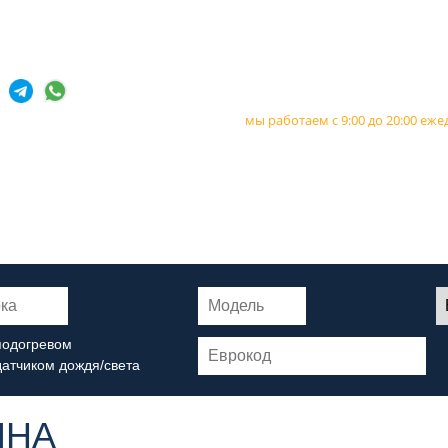
,
+7 985 643-00-09
+7 903 727-1
мы работаем с 9:00 до 20:00 еж
Установка
Даем пож
стекла в день
гарантию 
обращения
автостекла
подогревом
датчиком дождя/света
ИНА