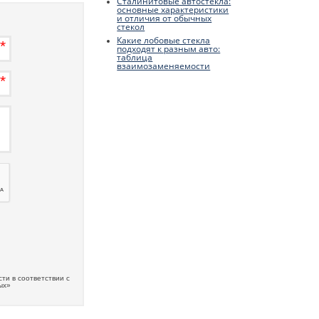
Сталинитовые автостекла:
основные характеристики
и отличия от обычных
стекол
Какие лобовые стекла
подходят к разным авто:
таблица
взаимозаменяемости
ти в соответствии с
ых»