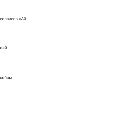
 сервисов «Ай
ний:
особом
;