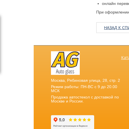
онлайн перев
При оформлении 
НАЗАД К СП
Кат
Москва
,
Рябиновая улица, 28, стр. 2
Режим работы: ПН-ВС с 9 до 20.00
МСК
Продажа автостекол с доставкой по
Москве и России.