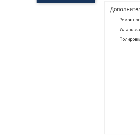
Полировка
автомобиля
Дополните
Нанесения керамики
Ремонт ав
Полировка фар
Нанесения
Установка
профессионального
покрытия антидождь
Полировк
Обклейка фар
Обклейка кузова
Бронирование стекол