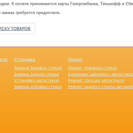
одом. К оплате принимаются карты Газпромбанка, Тинькофф и Сбе
заказа требуется предоплата.
ИСКУ ТОВАРОВ
алог
Установка
Ремонт
Замена боковых стекол
Ремонт лобового стекла
Замена задних стекол
Удаление царапин с автостекл
Установка автостекол
Ремонт трещин автостекол
Замена лобовых стекол
Ремонт заднего стекла автомо