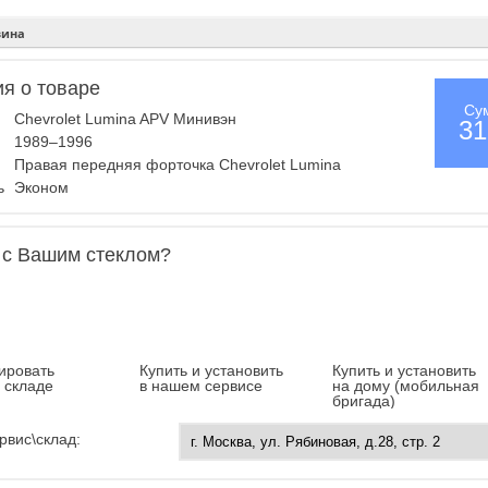
зина
я о товаре
Су
Chevrolet Lumina APV Минивэн
31
1989–1996
Правая передняя форточка Chevrolet Lumina
ль
Эконом
 с Вашим стеклом?
ировать
Купить и установить
Купить и установить
а складе
в нашем сервисе
на дому (мобильная
бригада)
рвис\склад: