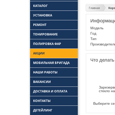
КАТАЛОГ
Главная
Кор
УСТАНОВКА
Информаци
Замена боковых
РЕМОНТ
стекол
Модель
Замена задних стекол
Ремонт лобового
Год
ТОНИРОВАНИЕ
стекла
Установка автостекол
Тип
Удаление царапин с
ПОЛИРОВКА ФАР
Замена лобовых
автостекла
Производите
стекол
Ремонт трещин
АКЦИИ
автостекол
Ремонт заднего
Что делать
стекла автомобиля
МОБИЛЬНАЯ БРИГАДА
НАШИ РАБОТЫ
ВАКАНСИИ
Зарезерв
стекло н
ДОСТАВКА И ОПЛАТА
КОНТАКТЫ
Выберите се
ДЕТЕЙЛИНГ