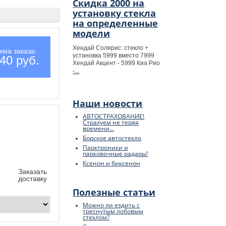
Скидка 2000 на
установку стекла
на определенные
модели
Хендай Солярис: стекло +
мма заказа:
установка 5999 вместо 7999
40 руб.
Хендай Акцент - 5999 Киа Рио
-...
Наши новости
АВТОСТРАХОВАНИЕ!
Страхуем не теряя
времени...
Борское автостекло
Парктроники и
парковочные радары!
Ксенон и биксенон
Заказать
доставку
Полезные статьи
Можно ли ездить с
треснутым лобовым
стеклом?