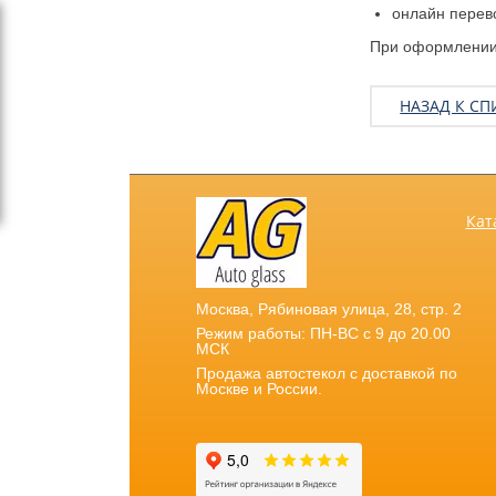
онлайн перев
При оформлении 
НАЗАД К СП
Кат
Москва
,
Рябиновая улица, 28, стр. 2
Режим работы: ПН-ВС с 9 до 20.00
МСК
Продажа автостекол с доставкой по
Москве и России.