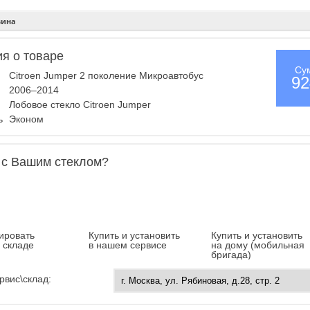
зина
я о товаре
Су
Citroen Jumper 2 поколение Микроавтобус
92
2006–2014
Лобовое стекло Citroen Jumper
ль
Эконом
 с Вашим стеклом?
ировать
Купить и установить
Купить и установить
а складе
в нашем сервисе
на дому (мобильная
бригада)
рвис\склад: