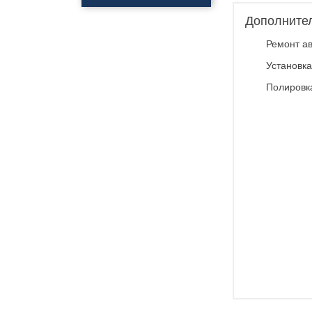
Полировка
автомобиля
Дополните
Нанесения керамики
Ремонт ав
Полировка фар
Нанесения
Установка
профессионального
покрытия антидождь
Полировк
Обклейка фар
Обклейка кузова
Бронирование стекол