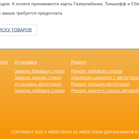
одом. К оплате принимаются карты Газпромбанка, Тинькофф и Сбе
заказа требуется предоплата.
ИСКУ ТОВАРОВ
алог
Установка
Ремонт
Замена боковых стекол
Ремонт лобового стекла
Замена задних стекол
Удаление царапин с автостекл
Установка автостекол
Ремонт трещин автостекол
Замена лобовых стекол
Ремонт заднего стекла автомо
COPYRIGHT 2026 © АВТОСТЕКЛО 24, АВТОСТЕКЛА ДЛЯ ИНОМАРОК В 