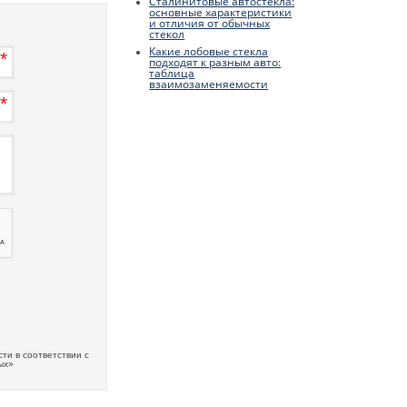
Сталинитовые автостекла:
основные характеристики
и отличия от обычных
стекол
Какие лобовые стекла
подходят к разным авто:
таблица
взаимозаменяемости
ти в соответствии с
ых»