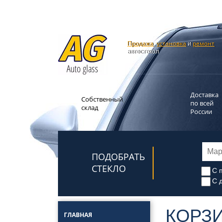
Продажа
установка
ремонт
,
и
автостекол
Доставка
Собственный
по всей
склад
России
ПОДОБРАТЬ
СТЕКЛО
С 
С 
КОРЗ
ГЛАВНАЯ