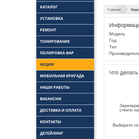
КАТАЛОГ
Главная
Кор
УСТАНОВКА
Информаци
Замена боковых
РЕМОНТ
стекол
Модель
Замена задних стекол
Ремонт лобового
Год
ТОНИРОВАНИЕ
стекла
Установка автостекол
Тип
Удаление царапин с
ПОЛИРОВКА ФАР
Замена лобовых
автостекла
Производите
стекол
Ремонт трещин
АКЦИИ
автостекол
Ремонт заднего
Что делать
стекла автомобиля
МОБИЛЬНАЯ БРИГАДА
НАШИ РАБОТЫ
ВАКАНСИИ
Зарезерв
стекло н
ДОСТАВКА И ОПЛАТА
КОНТАКТЫ
Выберите се
ДЕТЕЙЛИНГ