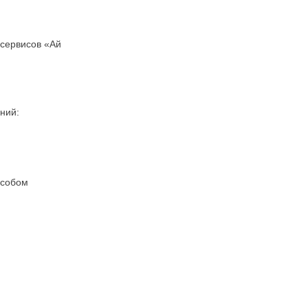
 сервисов «Ай
ний:
особом
;