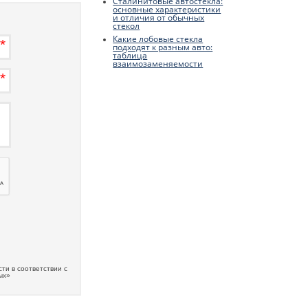
Сталинитовые автостекла:
основные характеристики
и отличия от обычных
стекол
Какие лобовые стекла
подходят к разным авто:
таблица
взаимозаменяемости
ти в соответствии с
ых»