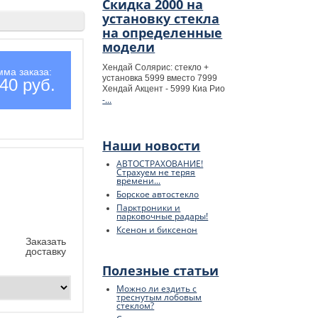
Скидка 2000 на
установку стекла
на определенные
модели
Хендай Солярис: стекло +
мма заказа:
установка 5999 вместо 7999
40 руб.
Хендай Акцент - 5999 Киа Рио
-...
Наши новости
АВТОСТРАХОВАНИЕ!
Страхуем не теряя
времени...
Борское автостекло
Парктроники и
парковочные радары!
Ксенон и биксенон
Заказать
доставку
Полезные статьи
Можно ли ездить с
треснутым лобовым
стеклом?