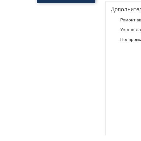
Полировка
автомобиля
Дополните
Нанесения керамики
Ремонт ав
Полировка фар
Нанесения
Установка
профессионального
покрытия антидождь
Полировк
Обклейка фар
Обклейка кузова
Бронирование стекол