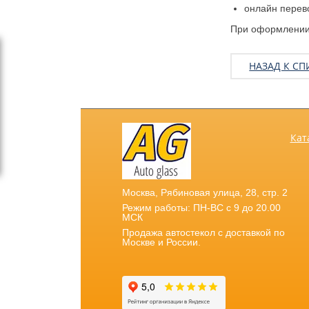
онлайн перев
При оформлении 
НАЗАД К СП
Кат
Москва
,
Рябиновая улица, 28, стр. 2
Режим работы: ПН-ВС с 9 до 20.00
МСК
Продажа автостекол с доставкой по
Москве и России.