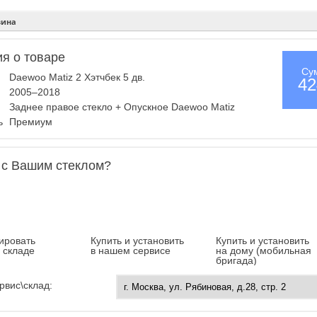
зина
я о товаре
Су
Daewoo Matiz 2 Хэтчбек 5 дв.
42
2005–2018
Заднее правое стекло + Опускное Daewoo Matiz
ль
Премиум
 с Вашим стеклом?
ировать
Купить и установить
Купить и установить
а складе
в нашем сервисе
на дому (мобильная
бригада)
рвис\склад: