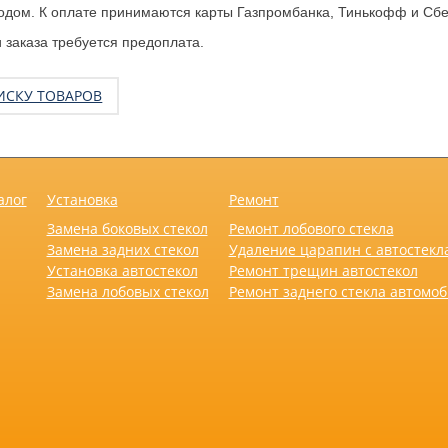
одом. К оплате принимаются карты Газпромбанка, Тинькофф и Сбе
заказа требуется предоплата.
ИСКУ ТОВАРОВ
алог
Установка
Ремонт
Замена боковых стекол
Ремонт лобового стекла
Замена задних стекол
Удаление царапин с автостекл
Установка автостекол
Ремонт трещин автостекол
Замена лобовых стекол
Ремонт заднего стекла автомо