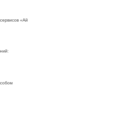
 сервисов «Ай
ний:
особом
;