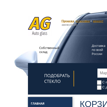
Продажа
установка
ремонт
,
и
автостекол
Доставка
Собственный
по всей
склад
России
ПОДОБРАТЬ
СТЕКЛО
С 
С 
КОРЗ
ГЛАВНАЯ