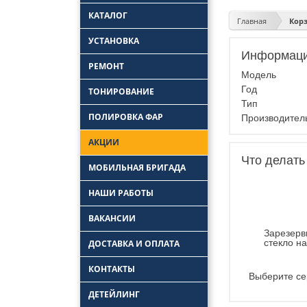
КАТАЛОГ
Главная
Кор
УСТАНОВКА
Информаци
Замена боковых
РЕМОНТ
стекол
Модель
Замена задних стекол
Ремонт лобового
Год
ТОНИРОВАНИЕ
стекла
Установка автостекол
Тип
Удаление царапин с
ПОЛИРОВКА ФАР
Замена лобовых
автостекла
Производите
стекол
Ремонт трещин
АКЦИИ
автостекол
Ремонт заднего
Что делать
стекла автомобиля
МОБИЛЬНАЯ БРИГАДА
НАШИ РАБОТЫ
ВАКАНСИИ
Зарезерв
стекло н
ДОСТАВКА И ОПЛАТА
КОНТАКТЫ
Выберите се
ДЕТЕЙЛИНГ