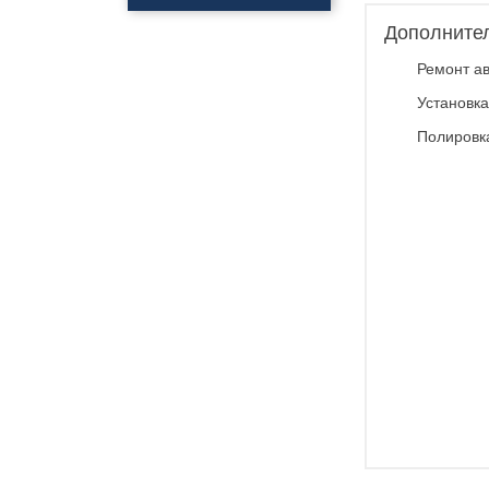
Полировка
автомобиля
Дополните
Нанесения керамики
Ремонт ав
Полировка фар
Нанесения
Установка
профессионального
покрытия антидождь
Полировк
Обклейка фар
Обклейка кузова
Бронирование стекол