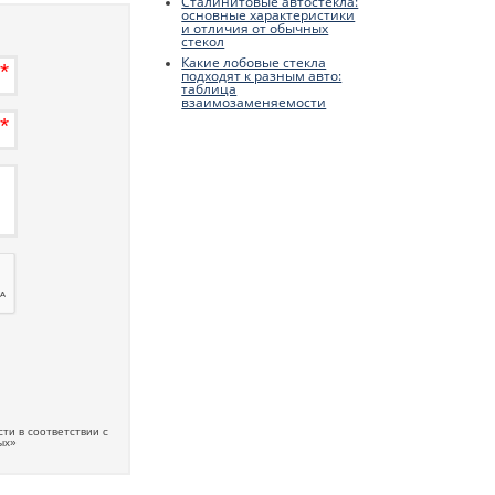
Сталинитовые автостекла:
основные характеристики
и отличия от обычных
стекол
Какие лобовые стекла
подходят к разным авто:
таблица
взаимозаменяемости
ти в соответствии с
ых»