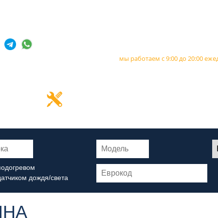
,
+7 985 643-00-09
+7 903 727-1
мы работаем с 9:00 до 20:00 еж
Установка
Даем пож
стекла в день
гарантию 
обращения
автостекла
подогревом
датчиком дождя/света
ИНА