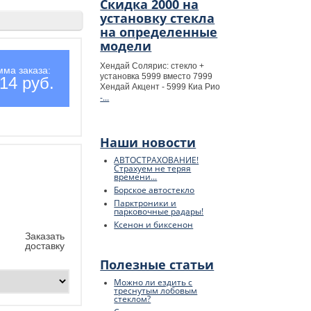
Скидка 2000 на
установку стекла
на определенные
модели
Хендай Солярис: стекло +
мма заказа:
установка 5999 вместо 7999
14 руб.
Хендай Акцент - 5999 Киа Рио
-...
Наши новости
АВТОСТРАХОВАНИЕ!
Страхуем не теряя
времени...
Борское автостекло
Парктроники и
парковочные радары!
Ксенон и биксенон
Заказать
доставку
Полезные статьи
Можно ли ездить с
треснутым лобовым
стеклом?