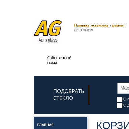
Продажа
установка
ремонт
,
и
автостекол
Доставка
Собственный
по всей
склад
России
ПОДОБРАТЬ
СТЕКЛО
С 
С 
КОРЗ
ГЛАВНАЯ