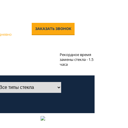
0-00
ЗАКАЗАТЬ ЗВОНОК
едневно
изненную
Рекордное время
на вклейку
замены стекла - 1.5
часа