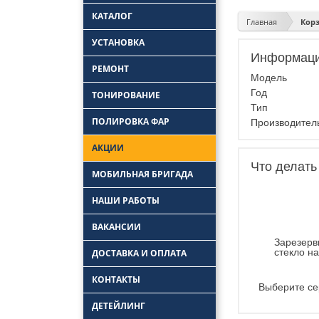
КАТАЛОГ
Главная
Кор
УСТАНОВКА
Информаци
Замена боковых
РЕМОНТ
стекол
Модель
Замена задних стекол
Ремонт лобового
Год
ТОНИРОВАНИЕ
стекла
Установка автостекол
Тип
Удаление царапин с
ПОЛИРОВКА ФАР
Замена лобовых
автостекла
Производите
стекол
Ремонт трещин
АКЦИИ
автостекол
Ремонт заднего
Что делать
стекла автомобиля
МОБИЛЬНАЯ БРИГАДА
НАШИ РАБОТЫ
ВАКАНСИИ
Зарезерв
стекло н
ДОСТАВКА И ОПЛАТА
КОНТАКТЫ
Выберите се
ДЕТЕЙЛИНГ