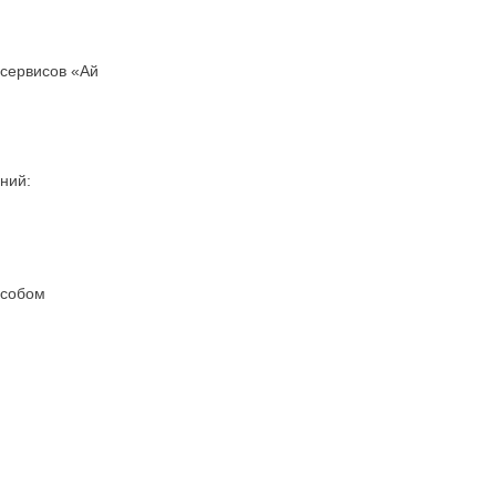
 сервисов «Ай
ний:
особом
;