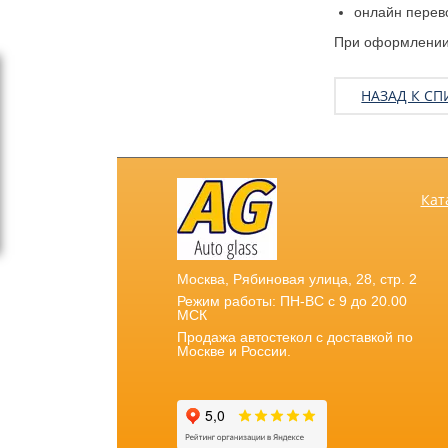
онлайн перев
При оформлении 
НАЗАД К СП
Кат
Москва
,
Рябиновая улица, 28, стр. 2
Режим работы: ПН-ВС с 9 до 20.00
МСК
Продажа автостекол с доставкой по
Москве и России.