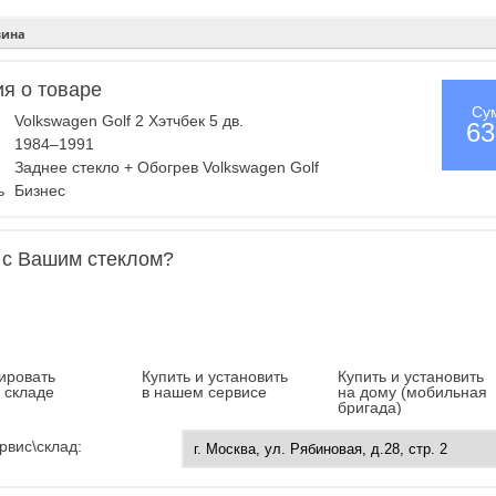
зина
я о товаре
Су
Volkswagen Golf 2 Хэтчбек 5 дв.
63
1984–1991
Заднее стекло + Обогрев Volkswagen Golf
ль
Бизнес
 с Вашим стеклом?
ировать
Купить и установить
Купить и установить
а складе
в нашем сервисе
на дому (мобильная
бригада)
рвис\склад: