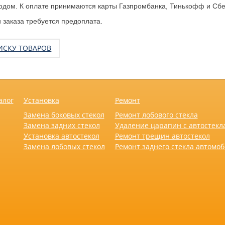
одом. К оплате принимаются карты Газпромбанка, Тинькофф и Сбе
заказа требуется предоплата.
ИСКУ ТОВАРОВ
алог
Установка
Ремонт
Замена боковых стекол
Ремонт лобового стекла
Замена задних стекол
Удаление царапин с автостекл
Установка автостекол
Ремонт трещин автостекол
Замена лобовых стекол
Ремонт заднего стекла автомо