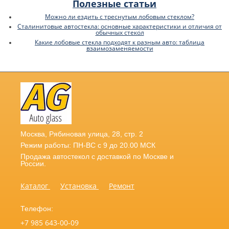
Полезные статьи
Можно ли ездить с треснутым лобовым стеклом?
Сталинитовые автостекла: основные характеристики и отличия от
обычных стекол
Какие лобовые стекла подходят к разным авто: таблица
взаимозаменяемости
Москва
,
Рябиновая улица, 28, стр. 2
Режим работы: ПН-ВС с 9 до 20.00 МСК
Продажа автостекол с доставкой по Москве и
России.
Каталог
Установка
Ремонт
Телефон:
+7 985 643-00-09