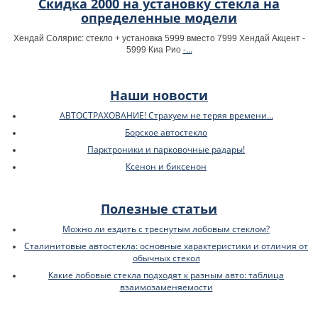
Скидка 2000 на установку стекла на
определенные модели
Хендай Солярис: стекло + установка 5999 вместо 7999 Хендай Акцент -
-...
5999 Киа Рио
Наши новости
АВТОСТРАХОВАНИЕ! Страхуем не теряя времени...
Борское автостекло
Парктроники и парковочные радары!
Ксенон и биксенон
Полезные статьи
Можно ли ездить с треснутым лобовым стеклом?
Сталинитовые автостекла: основные характеристики и отличия от
обычных стекол
Какие лобовые стекла подходят к разным авто: таблица
взаимозаменяемости