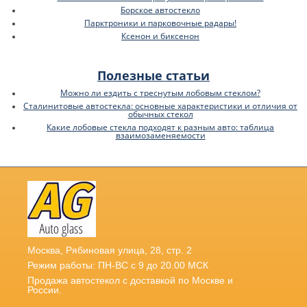
Борское автостекло
Парктроники и парковочные радары!
Ксенон и биксенон
Полезные статьи
Можно ли ездить с треснутым лобовым стеклом?
Сталинитовые автостекла: основные характеристики и отличия от
обычных стекол
Какие лобовые стекла подходят к разным авто: таблица
взаимозаменяемости
Москва
,
Рябиновая улица, 28, стр. 2
Режим работы: ПН-ВС с 9 до 20.00 МСК
Продажа автостекол с доставкой по Москве и
России.