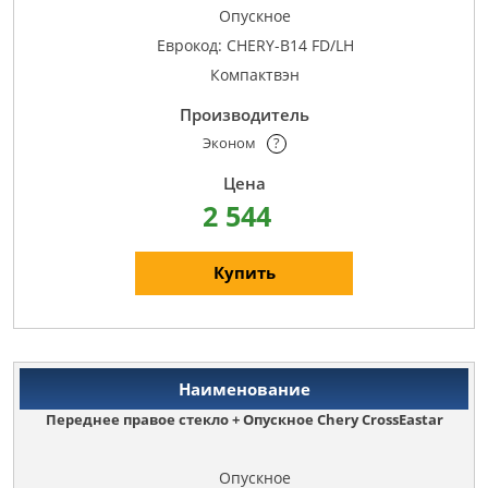
Опускное
Еврокод: CHERY-B14 FD/LH
Компактвэн
Эконом
?
2 544
Купить
Переднее правое стекло + Опускное Chery CrossEastar
Опускное