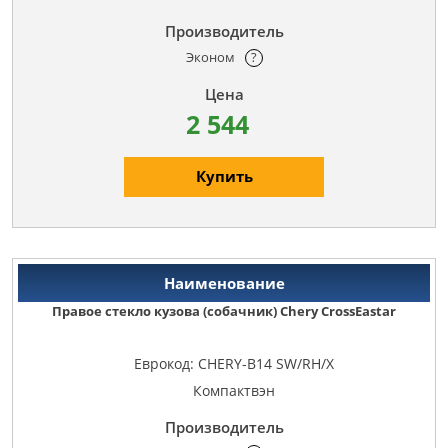
Эконом
?
2 544
Купить
Правое стекло кузова (собачник) Chery CrossEastar
Еврокод: CHERY-B14 SW/RH/X
Компактвэн