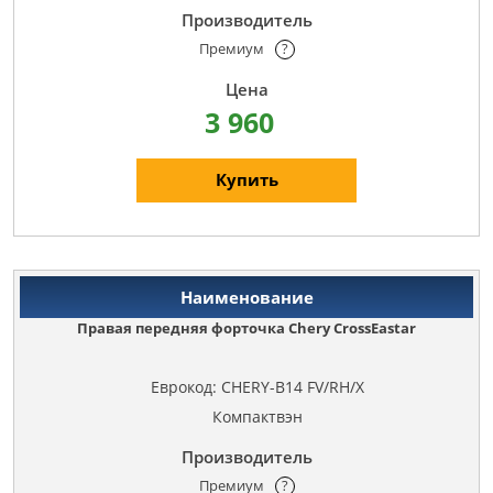
Премиум
?
3 960
Купить
Правая передняя форточка Chery CrossEastar
Еврокод: CHERY-B14 FV/RH/X
Компактвэн
Премиум
?