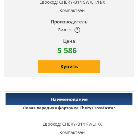
Еврокод: CHERY-B14 SW/LH/H/X
Компактвэн
Бизнес
?
5 586
Купить
Левая передняя форточка Chery CrossEastar
Еврокод: CHERY-B14 FV/LH/X
Компактвэн