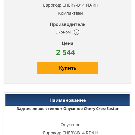
Еврокод: CHERY-B14 FD/RH
Компактвэн
Эконом
?
2 544
Купить
Заднее левое стекло + Опускное Chery CrossEastar
Опускное
Еврокод: CHERY-B14 RD/LH