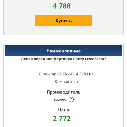
4 788
Купить
Левая передняя форточка Chery CrossEastar
Еврокод: CHERY-B14 FV/LH/X
Компактвэн
Бизнес
?
2 772