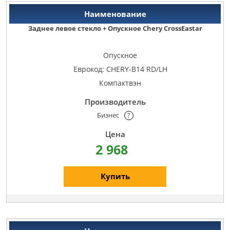
Заднее левое стекло + Опускное Chery CrossEastar
Опускное
Еврокод: CHERY-B14 RD/LH
Компактвэн
Бизнес
?
2 968
Купить