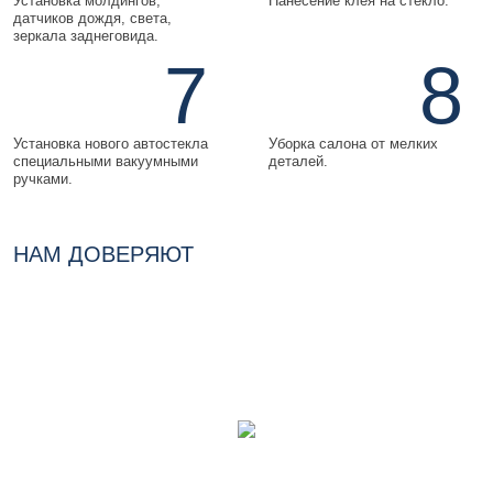
Установка молдингов,
Нанесение клея на стекло.
датчиков дождя, света,
зеркала заднеговида.
7
8
Установка нового автостекла
Уборка салона от мелких
специальными вакуумными
деталей.
ручками.
НАМ ДОВЕРЯЮТ