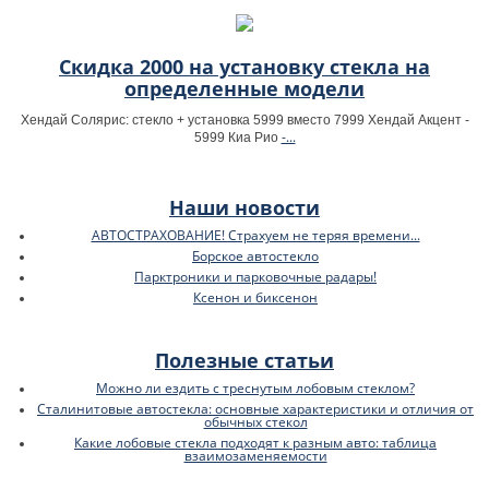
Скидка 2000 на установку стекла на
определенные модели
Хендай Солярис: стекло + установка 5999 вместо 7999 Хендай Акцент -
-...
5999 Киа Рио
Наши новости
АВТОСТРАХОВАНИЕ! Страхуем не теряя времени...
Борское автостекло
Парктроники и парковочные радары!
Ксенон и биксенон
Полезные статьи
Можно ли ездить с треснутым лобовым стеклом?
Сталинитовые автостекла: основные характеристики и отличия от
обычных стекол
Какие лобовые стекла подходят к разным авто: таблица
взаимозаменяемости