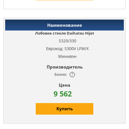
Лобовое стекло Daihatsu Hijet
S320/330
Еврокод: S300V LFW/X
Минивэн
Бизнес
?
9 562
Купить