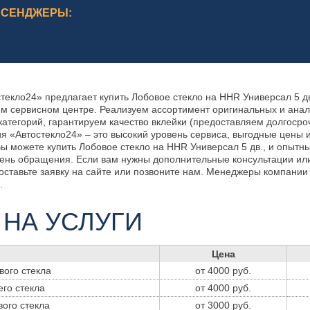
ССЕНДЖЕРЫ:
текло24» предлагает купить Лобовое стекло на HHR Универсал 5 д
ем сервисном центре. Реализуем ассортимент оригинальных и анал
категорий, гарантируем качество вклейки (предоставляем долгосро
ия «Автостекло24» – это высокий уровень сервиса, выгодные цены 
 Вы можете купить Лобовое стекло на HHR Универсал 5 дв., и опыт
 день обращения. Если вам нужны дополнительные консультации ил
 оставьте заявку на сайте или позвоните нам. Менеджеры компании
.
 НА УСЛУГИ
Цена
вого стекла
от 4000 руб.
его стекла
от 4000 руб.
вого стекла
от 3000 руб.