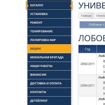
УНИВЕ
КАТАЛОГ
УСТАНОВКА
Главная
Chevro
Замена боковых
РЕМОНТ
стекол
Лобовое с
Замена задних стекол
Ремонт лобового
ТОНИРОВАНИЕ
стекла
Установка автостекол
ЛОБО
Удаление царапин с
ПОЛИРОВКА ФАР
Замена лобовых
автостекла
стекол
Ремонт трещин
АКЦИИ
автостекол
Год
Ремонт заднего
Лоб
стекла автомобиля
МОБИЛЬНАЯ БРИГАДА
2006/2011
НАШИ РАБОТЫ
У
ВАКАНСИИ
Лоб
ДОСТАВКА И ОПЛАТА
2006/2011
КОНТАКТЫ
У
Лоб
ДЕТЕЙЛИНГ