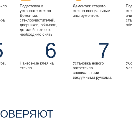
екло
Подготовка к
Демонтаж старого
Под
установке стекла.
стекла специальным
сте
Демонтаж
инструментом.
очи
ера
стеклоочистителей,
ста
дворников, обшивок,
обе
деталей, которые
необходимо снять.
5
6
7
гов,
Нанесение клея на
Установка нового
Убо
стекло.
автостекла
мел
специальными
вакуумными ручками.
ДОВЕРЯЮТ