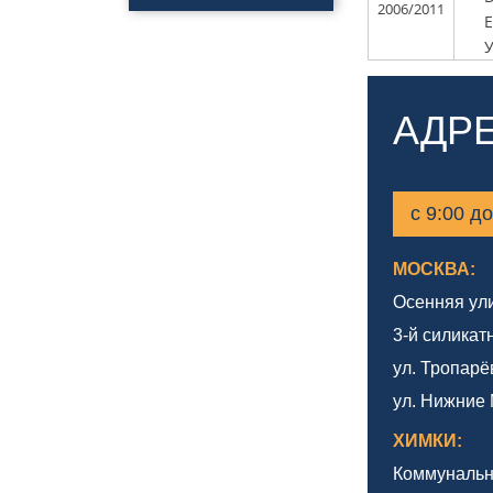
Полировка
2006/2011
автомобиля
У
Нанесения керамики
Полировка фар
Нанесения
профессионального
АДР
покрытия антидождь
Обклейка фар
Обклейка кузова
Бронирование стекол
с 9:00 д
МОСКВА:
Осенняя улиц
3-й силикат
ул. Тропарё
ул. Нижние 
ХИМКИ:
Коммунальн