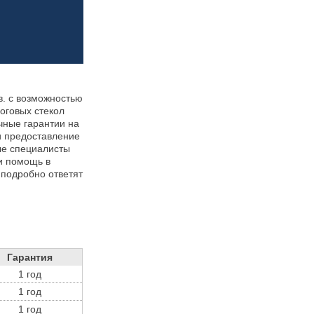
в. с возможностью
оговых стекол
чные гарантии на
и предоставление
ные специалисты
и помощь в
 подробно ответят
Гарантия
1 год
1 год
1 год