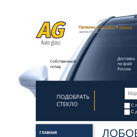
Продажа
установка
ремонт
,
и
автостекол
Доставка
Собственный
по всей
склад
России
ПОДОБРАТЬ
СТЕКЛО
С 
С 
ЛОБО
ГЛАВНАЯ