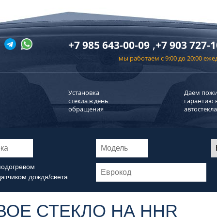
,
+7 985 643-00-09
+7 903 727-1
мы работаем с 9:00 до 20:00 еж
Установка
Даем пож
стекла в день
гарантию 
обращения
автостекла
подогревом
датчиком дождя/света
ВОЕ СТЕКЛО НА HHR