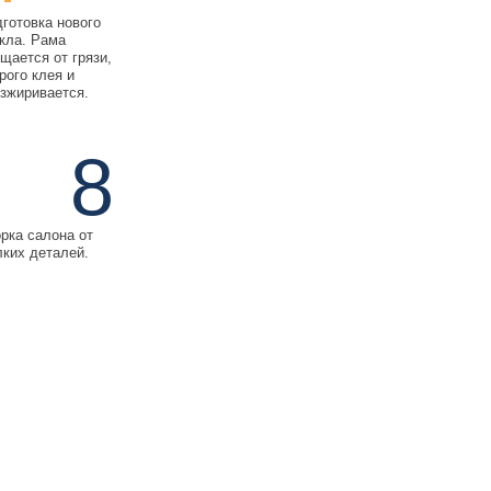
готовка нового
кла. Рама
щается от грязи,
рого клея и
зжиривается.
8
рка салона от
ких деталей.