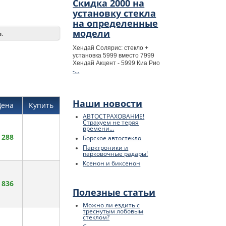
Скидка 2000 на
установку стекла
на определенные
модели
в.
Хендай Солярис: стекло +
установка 5999 вместо 7999
Хендай Акцент - 5999 Киа Рио
-...
Наши новости
Цена
Купить
АВТОСТРАХОВАНИЕ!
Страхуем не теряя
времени...
 288
Борское автостекло
Парктроники и
парковочные радары!
Ксенон и биксенон
 836
Полезные статьи
Можно ли ездить с
треснутым лобовым
стеклом?