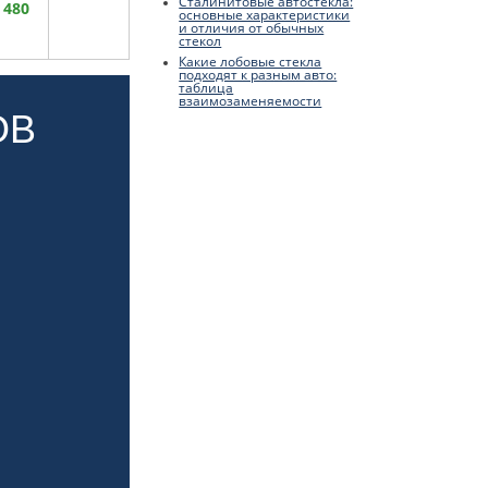
Сталинитовые автостекла:
 480
основные характеристики
и отличия от обычных
стекол
Какие лобовые стекла
подходят к разным авто:
таблица
взаимозаменяемости
ОВ