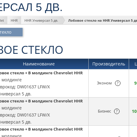
РСАЛ 5 ДВ.
let
HHR
HHR Универсал 5 дв.
Лобовое стекло на HHR Универсал 5 д
текло
ВОЕ СТЕКЛО
Наименование
Производитель
овое стекло + В молдинге Chevrolet HHR
В молдинге
Эконом
?
9
Еврокод: DW01637 LFW/X
ниверсал 5 дв.
овое стекло + В молдинге Chevrolet HHR
В молдинге
Бизнес
?
10
Еврокод: DW01637 LFW/X
ниверсал 5 дв.
овое стекло + В молдинге Chevrolet HHR
В молдинге