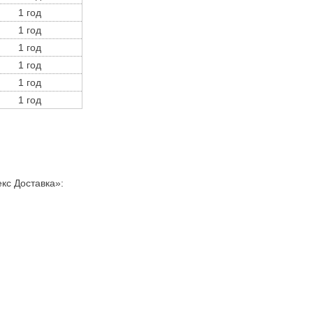
1 год
1 год
1 год
1 год
1 год
1 год
кс Доставка»:
: