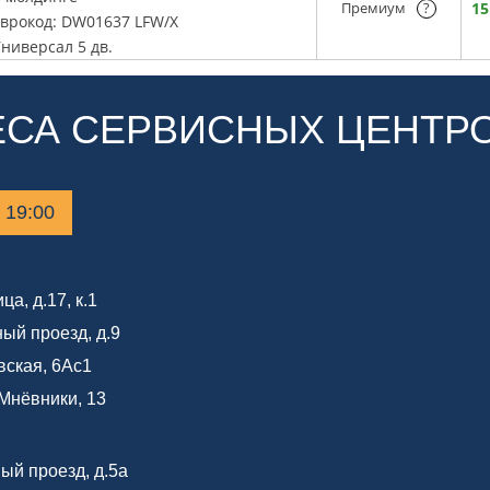
Премиум
?
15
Еврокод: DW01637 LFW/X
ниверсал 5 дв.
ЕСА СЕРВИСНЫХ ЦЕНТР
о 19:00
а, д.17, к.1
ный проезд, д.9
вская, 6Ас1
Мнёвники, 13
ый проезд, д.5а