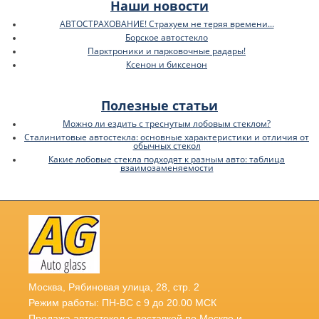
Наши новости
АВТОСТРАХОВАНИЕ! Страхуем не теряя времени...
Борское автостекло
Парктроники и парковочные радары!
Ксенон и биксенон
Полезные статьи
Можно ли ездить с треснутым лобовым стеклом?
Сталинитовые автостекла: основные характеристики и отличия от
обычных стекол
Какие лобовые стекла подходят к разным авто: таблица
взаимозаменяемости
Москва
,
Рябиновая улица, 28, стр. 2
Режим работы: ПН-ВС с 9 до 20.00 МСК
Продажа автостекол с доставкой по Москве и