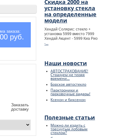
Скидка 2000 на
установку стекла
на определенные
модели
Хендай Солярис: стекло +
ма заказа:
установка 5999 вместо 7999
00 руб.
Хендай Акцент - 5999 Киа Рио
-...
Наши новости
АВТОСТРАХОВАНИЕ!
Страхуем не теряя
времени...
Борское автостекло
Парктроники и
парковочные радары!
Ксенон и биксенон
Заказать
доставку
Полезные статьи
Можно ли ездить с
треснутым лобовым
стеклом?