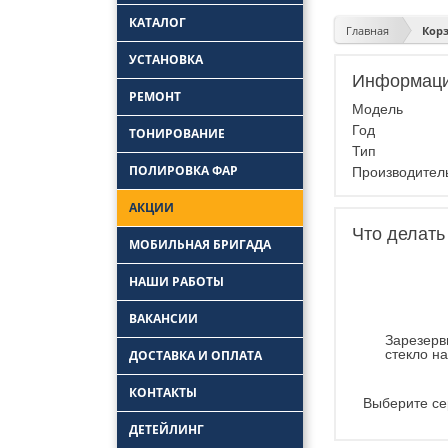
КАТАЛОГ
Главная
Кор
УСТАНОВКА
Информаци
Замена боковых
РЕМОНТ
стекол
Модель
Замена задних стекол
Ремонт лобового
Год
ТОНИРОВАНИЕ
стекла
Установка автостекол
Тип
Удаление царапин с
ПОЛИРОВКА ФАР
Замена лобовых
автостекла
Производите
стекол
Ремонт трещин
АКЦИИ
автостекол
Ремонт заднего
Что делать
стекла автомобиля
МОБИЛЬНАЯ БРИГАДА
НАШИ РАБОТЫ
ВАКАНСИИ
Зарезерв
стекло н
ДОСТАВКА И ОПЛАТА
КОНТАКТЫ
Выберите се
ДЕТЕЙЛИНГ