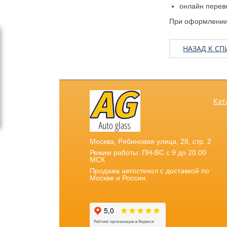
онлайн перев
При оформлении 
НАЗАД К СП
Кат
Москва
,
Рябиновая улица, 28, стр. 2
Режим работы: ПН-ВС с 9 до 20.00
МСК
Продажа автостекол с доставкой по
Москве и России.