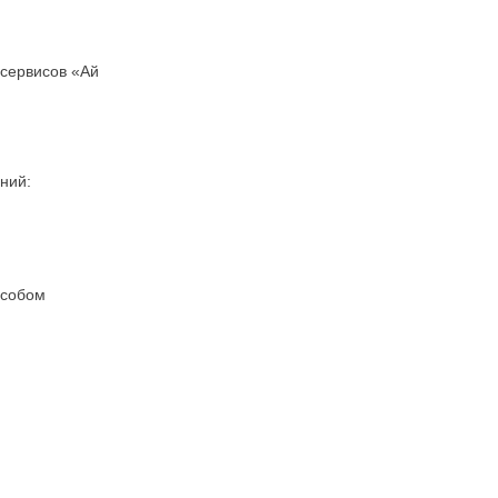
 сервисов «Ай
ний:
особом
;