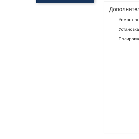
Полировка
автомобиля
Дополните
Нанесения керамики
Ремонт ав
Полировка фар
Нанесения
Установка
профессионального
покрытия антидождь
Полировк
Обклейка фар
Обклейка кузова
Бронирование стекол