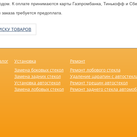
одом. К оплате принимаются карты Газпромбанка, Тинькофф и Сбе
заказа требуется предоплата.
ИСКУ ТОВАРОВ
алог
Установка
Ремонт
Замена боковых стекол
Ремонт лобового стекла
Замена задних стекол
Удаление царапин с автостекл
Установка автостекол
Ремонт трещин автостекол
Замена лобовых стекол
Ремонт заднего стекла автомо