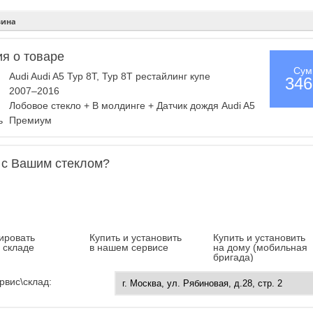
зина
я о товаре
Сум
Audi Audi A5 Typ 8T, Typ 8T рестайлинг купе
346
2007–2016
Лобовое стекло + В молдинге + Датчик дождя Audi A5
ль
Премиум
 с Вашим стеклом?
ировать
Купить и установить
Купить и установить
а складе
в нашем сервисе
на дому (мобильная
бригада)
рвис\склад: