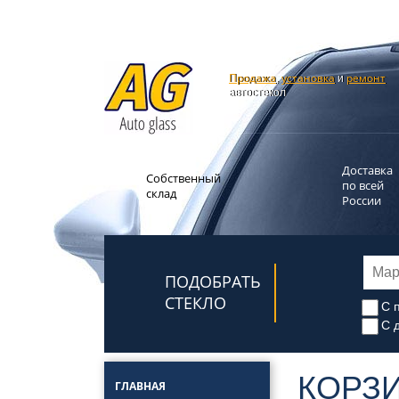
Продажа
установка
ремонт
,
и
автостекол
Доставка
Собственный
по всей
склад
России
ПОДОБРАТЬ
СТЕКЛО
С 
С 
КОРЗ
ГЛАВНАЯ