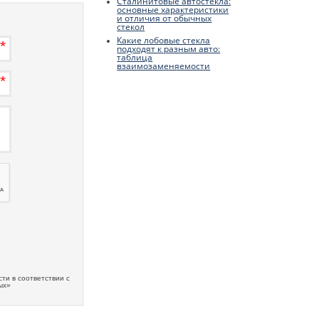
Сталинитовые автостекла:
основные характеристики
и отличия от обычных
стекол
Какие лобовые стекла
подходят к разным авто:
таблица
взаимозаменяемости
ти в соответствии с
ых»