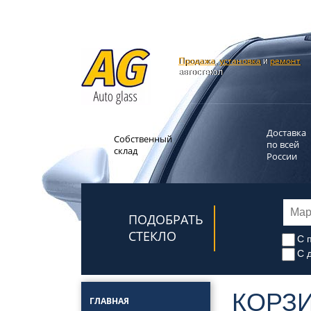
Продажа
установка
ремонт
,
и
автостекол
Доставка
Собственный
по всей
склад
России
ПОДОБРАТЬ
СТЕКЛО
С 
С 
КОРЗ
ГЛАВНАЯ