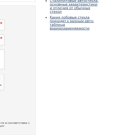
Сталинитовые автостекла:
основные характеристики
и отличия от обычных
стекол
Какие лобовые стекла
подходят к разным авто:
таблица
взаимозаменяемости
ти в соответствии с
ых»