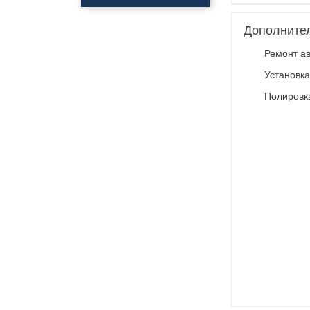
Полировка
автомобиля
Дополните
Нанесения керамики
Полировка фар
Ремонт ав
Нанесения
профессионального
Установка
покрытия антидождь
Обклейка фар
Полировк
Обклейка кузова
Бронирование стекол