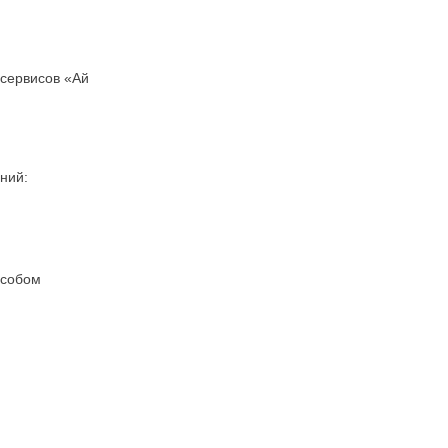
 сервисов «Ай
ний:
особом
;