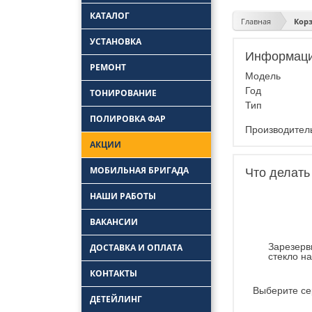
КАТАЛОГ
Главная
Кор
УСТАНОВКА
Информаци
Замена боковых
РЕМОНТ
стекол
Модель
Замена задних стекол
Ремонт лобового
Год
ТОНИРОВАНИЕ
стекла
Установка автостекол
Тип
Удаление царапин с
ПОЛИРОВКА ФАР
Замена лобовых
автостекла
стекол
Производите
Ремонт трещин
АКЦИИ
автостекол
Ремонт заднего
стекла автомобиля
МОБИЛЬНАЯ БРИГАДА
Что делать
НАШИ РАБОТЫ
ВАКАНСИИ
Зарезерв
ДОСТАВКА И ОПЛАТА
стекло н
КОНТАКТЫ
Выберите се
ДЕТЕЙЛИНГ