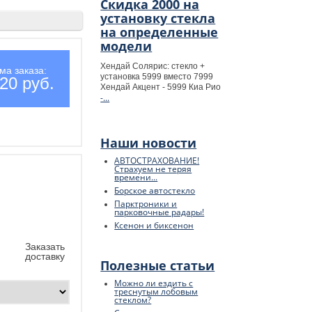
Скидка 2000 на
установку стекла
на определенные
модели
Хендай Солярис: стекло +
ма заказа:
установка 5999 вместо 7999
20 руб.
Хендай Акцент - 5999 Киа Рио
-...
Наши новости
АВТОСТРАХОВАНИЕ!
Страхуем не теряя
времени...
Борское автостекло
Парктроники и
парковочные радары!
Ксенон и биксенон
Заказать
доставку
Полезные статьи
Можно ли ездить с
треснутым лобовым
стеклом?