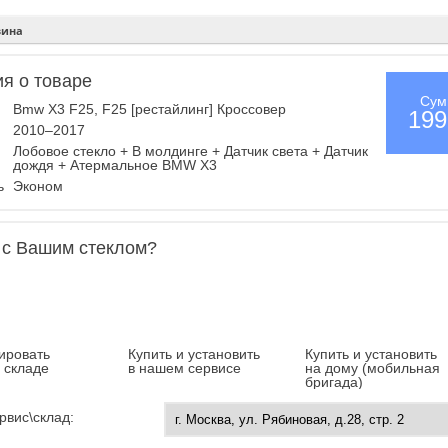
зина
я о товаре
Сум
Bmw X3 F25, F25 [рестайлинг] Кроссовер
199
2010–2017
Лобовое стекло + В молдинге + Датчик света + Датчик
дождя + Атермальное BMW X3
ль
Эконом
 с Вашим стеклом?
ировать
Купить и установить
Купить и установить
а складе
в нашем сервисе
на дому (мобильная
бригада)
рвис\склад: