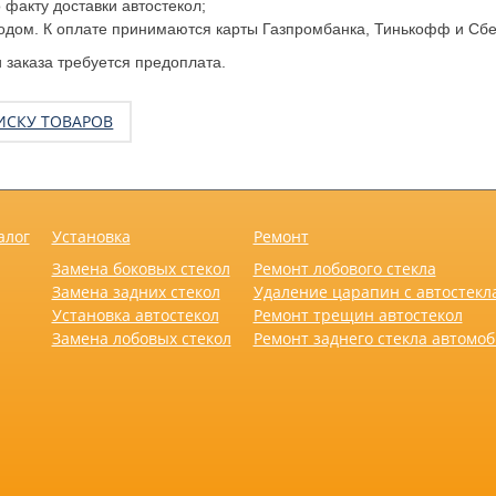
факту доставки автостекол;
одом. К оплате принимаются карты Газпромбанка, Тинькофф и Сбе
заказа требуется предоплата.
ИСКУ ТОВАРОВ
алог
Установка
Ремонт
Замена боковых стекол
Ремонт лобового стекла
Замена задних стекол
Удаление царапин с автостекл
Установка автостекол
Ремонт трещин автостекол
Замена лобовых стекол
Ремонт заднего стекла автомо