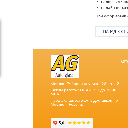
наличными по 
онлайн перев
При оформлении 
НАЗАД К СП
Кат
Москва
,
Рябиновая улица, 28, стр. 2
Режим работы: ПН-ВС с 9 до 20.00
МСК
Продажа автостекол с доставкой по
Москве и России.