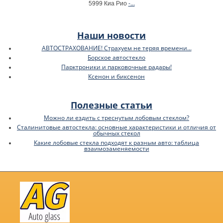
-...
5999 Киа Рио
Наши новости
АВТОСТРАХОВАНИЕ! Страхуем не теряя времени...
Борское автостекло
Парктроники и парковочные радары!
Ксенон и биксенон
Полезные статьи
Можно ли ездить с треснутым лобовым стеклом?
Сталинитовые автостекла: основные характеристики и отличия от
обычных стекол
Какие лобовые стекла подходят к разным авто: таблица
взаимозаменяемости