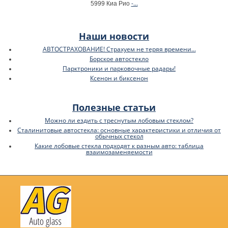
-...
5999 Киа Рио
Наши новости
АВТОСТРАХОВАНИЕ! Страхуем не теряя времени...
Борское автостекло
Парктроники и парковочные радары!
Ксенон и биксенон
Полезные статьи
Можно ли ездить с треснутым лобовым стеклом?
Сталинитовые автостекла: основные характеристики и отличия от
обычных стекол
Какие лобовые стекла подходят к разным авто: таблица
взаимозаменяемости