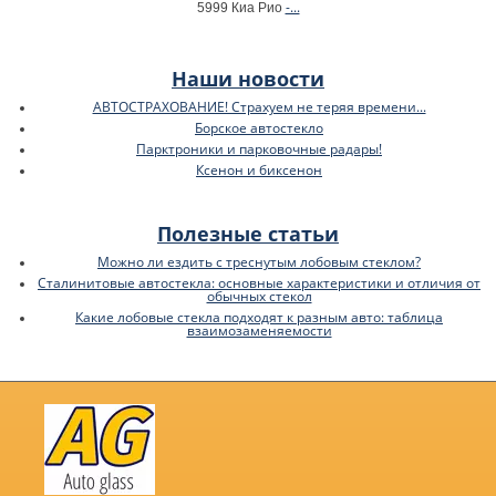
-...
5999 Киа Рио
Наши новости
АВТОСТРАХОВАНИЕ! Страхуем не теряя времени...
Борское автостекло
Парктроники и парковочные радары!
Ксенон и биксенон
Полезные статьи
Можно ли ездить с треснутым лобовым стеклом?
Сталинитовые автостекла: основные характеристики и отличия от
обычных стекол
Какие лобовые стекла подходят к разным авто: таблица
взаимозаменяемости