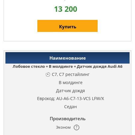
13 200
Купить
Лобовое стекло + В молдинге + Датчик дождя Audi A6
C7, C7 рестайлинг
В молдинге
Датчик дождя
Еврокод: AU-A6-C7-13-VCS LFW/X
Седан
Эконом
?