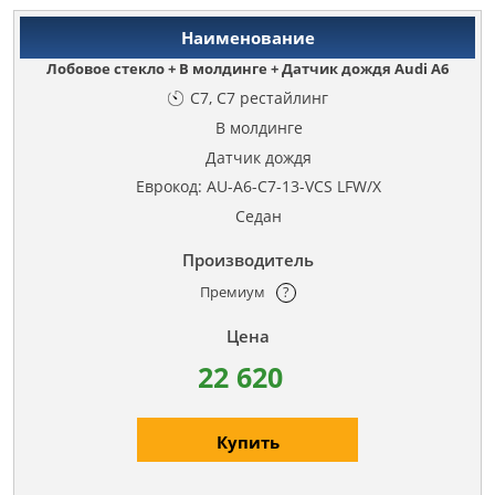
Лобовое стекло + В молдинге + Датчик дождя Audi A6
C7, C7 рестайлинг
В молдинге
Датчик дождя
Еврокод: AU-A6-C7-13-VCS LFW/X
Седан
Премиум
?
22 620
Купить