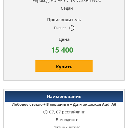
Еврокод: AU-A6-C7-13-VCSSH LFW/X
Седан
Бизнес
?
15 400
Купить
Лобовое стекло + В молдинге + Датчик дождя Audi A6
C7, C7 рестайлинг
В молдинге
Датчик дождя