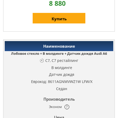
8 880
Купить
Лобовое стекло + В молдинге + Датчик дождя Audi A6
C7, C7 рестайлинг
В молдинге
Датчик дождя
Еврокод: 8611AGNMVWZ1W LFW/X
Седан
Эконом
?