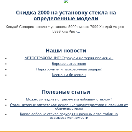
Скидка 2000 на установку стекла на
определенные модели
Хендай Солярис: стекло + установка 5999 вместо 7999 Хендай Акцент -
-...
5999 Киа Рио
Наши новости
АВТОСТРАХОВАНИЕ! Страхуем не теряя времени...
Борское автостекло
Парктроники и парковочные радары!
Ксенон и биксенон
Полезные статьи
Можно ли ездить с треснутым лобовым стеклом?
Сталинитовые автостекла: основные характеристики и отличия от
обычных стекол
Какие лобовые стекла подходят к разным авто: таблица
взаимозаменяемости