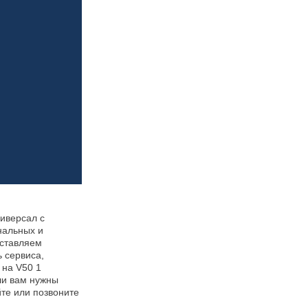
ниверсал с
нальных и
оставляем
ь сервиса,
 на V50 1
ли вам нужны
йте или позвоните