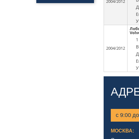
2004/2012
Полировка
автомобиля
Д
Нанесения керамики
Е
У
Полировка фар
Нанесения
Лоб
профессионального
Volv
покрытия антидождь
1
Обклейка фар
В
2004/2012
Обклейка кузова
Д
Бронирование стекол
Е
У
АДР
с 9:00 д
МОСКВА: