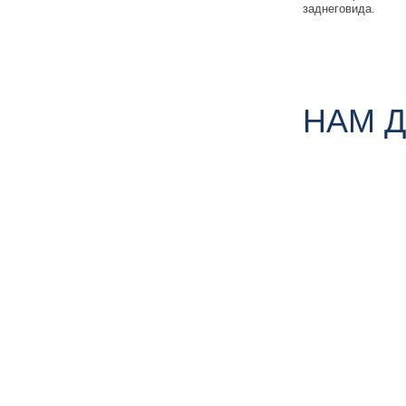
заднеговида.
НАМ 