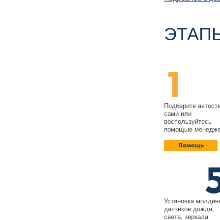
ЭТАП
1
Подберите автост
сами или
воспользуйтесь
помощью менедж
Помощь
Установка молдин
датчиков дождя,
света, зеркала