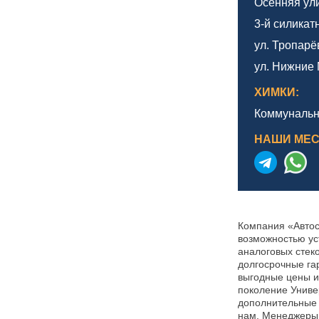
Осенняя улиц
3-й силикат
ул. Тропарё
ул. Нижние 
ХИМКИ:
Коммунальн
НАШИ МЕ
Компания «Автос
возможностью ус
аналоговых стек
долгосрочные га
выгодные цены и
поколение Униве
дополнительные 
нам. Менеджеры 