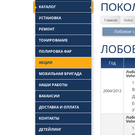
ПОКО
КАТАЛОГ
УСТАНОВКА
Главная
Volvo
Замена боковых
РЕМОНТ
стекол
Лобовое с
Замена задних стекол
Ремонт лобового
ТОНИРОВАНИЕ
стекла
Установка автостекол
ЛОБО
Удаление царапин с
ПОЛИРОВКА ФАР
Замена лобовых
автостекла
стекол
Ремонт трещин
АКЦИИ
автостекол
Год
Ремонт заднего
Лоб
стекла автомобиля
МОБИЛЬНАЯ БРИГАДА
Volv
1
НАШИ РАБОТЫ
В
2004/2012
Д
ВАКАНСИИ
Е
ДОСТАВКА И ОПЛАТА
У
Лоб
КОНТАКТЫ
Volv
1
ДЕТЕЙЛИНГ
В