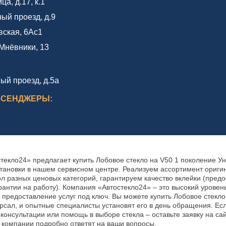
а, д.17, к.1
ный проезд, д.9
вская, 6Ас1
Мнёвники, 13
ый проезд, д.5а
ССЕНДЖЕРЫ:
текло24» предлагает купить Лобовое стекло на V50 1 поколение У
тановки в нашем сервисном центре. Реализуем ассортимент ориги
ол разных ценовых категорий, гарантируем качество вклейки (пред
рантии на работу). Компания «Автостекло24» – это высокий уровен
 предоставление услуг под ключ. Вы можете купить Лобовое стекло
рсал, и опытные специалисты установят его в день обращения. Ес
консультации или помощь в выборе стекла – оставьте заявку на са
компании подробно ответят на ваши вопросы.