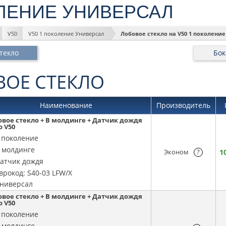
ЛЕНИЕ УНИВЕРСАЛ
V50
V50 1 поколение Универсал
Лобовое стекло на V50 1 поколени
текло
Бок
ВОЕ СТЕКЛО
Наименование
Производитель
овое стекло + В молдинге + Датчик дождя
o V50
 поколение
 молдинге
Эконом
?
1
атчик дождя
врокод: S40-03 LFW/X
ниверсал
овое стекло + В молдинге + Датчик дождя
o V50
 поколение
 молдинге