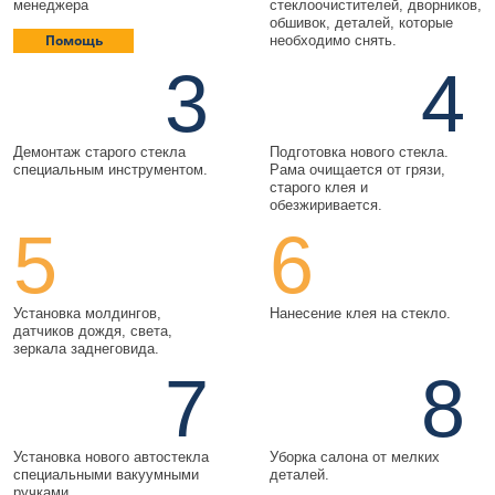
менеджера
стеклоочистителей, дворников,
обшивок, деталей, которые
Помощь
необходимо снять.
3
4
Демонтаж старого стекла
Подготовка нового стекла.
специальным инструментом.
Рама очищается от грязи,
старого клея и
обезжиривается.
5
6
Установка молдингов,
Нанесение клея на стекло.
датчиков дождя, света,
зеркала заднеговида.
7
8
Установка нового автостекла
Уборка салона от мелких
специальными вакуумными
деталей.
ручками.