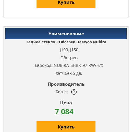
Купить
Заднее стекло + Обогрев Daewoo Nubira
J100, J150
Обогрев
Еврокод: NUBIRA-5HBK-97 RW/H/X
Хэтчбек 5 дв.
Бизнес
?
7 084
Купить