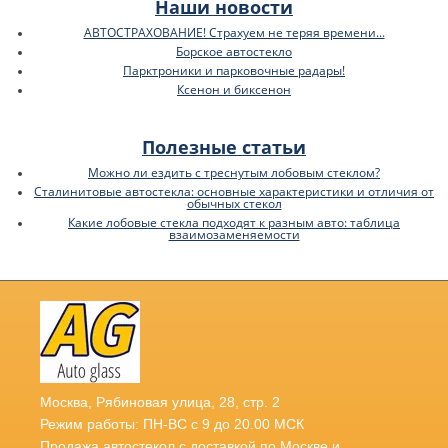
Наши новости
АВТОСТРАХОВАНИЕ! Страхуем не теряя времени...
Борское автостекло
Парктроники и парковочные радары!
Ксенон и биксенон
Полезные статьи
Можно ли ездить с треснутым лобовым стеклом?
Сталинитовые автостекла: основные характеристики и отличия от
обычных стекол
Какие лобовые стекла подходят к разным авто: таблица
взаимозаменяемости
Москва
,
Рябиновая улица, 28, стр. 2
Режим работы: ПН-ВС с 9 до 20.00 МСК
Продажа автостекол с доставкой по Москве и