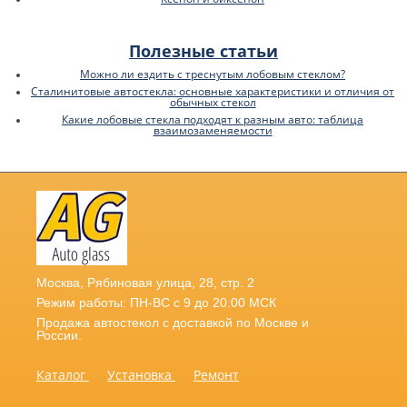
Полезные статьи
Можно ли ездить с треснутым лобовым стеклом?
Сталинитовые автостекла: основные характеристики и отличия от
обычных стекол
Какие лобовые стекла подходят к разным авто: таблица
взаимозаменяемости
Москва
,
Рябиновая улица, 28, стр. 2
Режим работы: ПН-ВС с 9 до 20.00 МСК
Продажа автостекол с доставкой по Москве и
России.
Каталог
Установка
Ремонт