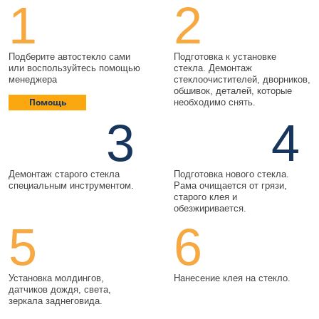
1
2
Подберите автостекло сами
Подготовка к установке
или воспользуйтесь помощью
стекла. Демонтаж
менеджера
стеклоочистителей, дворников,
обшивок, деталей, которые
Помощь
необходимо снять.
3
4
Демонтаж старого стекла
Подготовка нового стекла.
специальным инструментом.
Рама очищается от грязи,
старого клея и
обезжиривается.
5
6
Установка молдингов,
Нанесение клея на стекло.
датчиков дождя, света,
зеркала заднеговида.